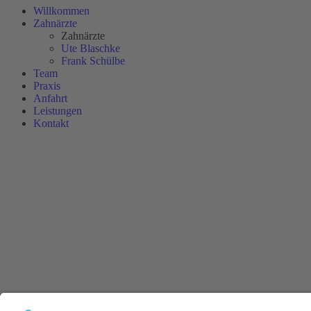
Willkommen
Zahnärzte
Zahnärzte
Ute Blaschke
Frank Schülbe
Team
Praxis
Anfahrt
Leistungen
Kontakt