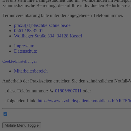
Bei uns steht Ihre Zahngesundheit und Ihr Wohlbefinden im Mittelpu
zahnmedizinische Betreuung, die auf Ihre individuellen Bedürfnisse a
Terminvereinbarung bitte unter der angegebenen Telefonnummer.
praxis[at]blaschke-schuelbe.de
0561 / 88 35 01
Wolfhager Straße 334, 34128 Kassel
Impressum
Datenschutz
Cookie-Einstellungen
Mitarbeiterbereich
Außerhalb der Praxiszeiten erreichen Sie den zahnärztlichen Notfall-
... diese Telefonnummer: 📞
01805/607011
oder
... folgenden Link:
https://www.kzvh.de/patienten/notdienstKARTE/i
Mobile Menu Toggle