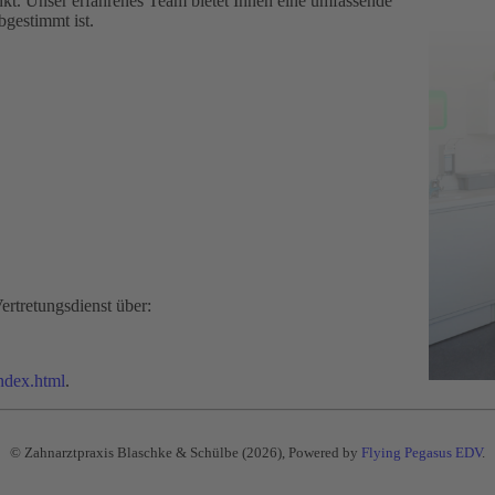
nkt. Unser erfahrenes Team bietet Ihnen eine umfassende
bgestimmt ist.
Vertretungsdienst über:
ndex.html
.
© Zahnarztpraxis Blaschke & Schülbe (2026), Powered by
Flying Pegasus EDV
.